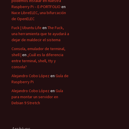
podemos instalar en nuestra
Raspberry Pi – E-PORTFOLIO
en
Nace LibreELEC, una bifurcación
de OpenELEC
Fuck | Ubuntu Life
en
The Fuck,
una herramienta que te ayudará a
dejar de maldecir el sistema
Consola, emulador de terminal,
shell |
en
¿Cuál es la diferencia
entre terminal, shell, tty y
consola?
Alejandro Cobo López
en
Guía de
Raspberry Pi
Alejandro Cobo López
en
Guía
para montar un servidor en
Debian 9 Stretch
Archivos