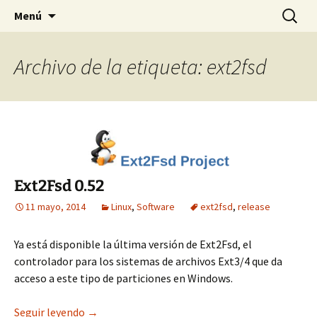
Detrás del Pingüino
Saltar
Buscar:
DPLinux
Menú
al
contenido
Archivo de la etiqueta: ext2fsd
Ext2Fsd 0.52
11 mayo, 2014
Linux
,
Software
ext2fsd
,
release
Ya está disponible la última versión de Ext2Fsd, el
controlador para los sistemas de archivos Ext3/4 que da
acceso a este tipo de particiones en Windows.
Ext2Fsd 0.52
Seguir leyendo
→