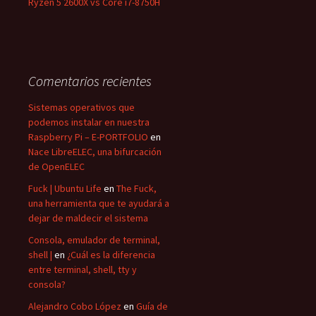
Ryzen 5 2600X vs Core i7-8750H
Comentarios recientes
Sistemas operativos que
podemos instalar en nuestra
Raspberry Pi – E-PORTFOLIO
en
Nace LibreELEC, una bifurcación
de OpenELEC
Fuck | Ubuntu Life
en
The Fuck,
una herramienta que te ayudará a
dejar de maldecir el sistema
Consola, emulador de terminal,
shell |
en
¿Cuál es la diferencia
entre terminal, shell, tty y
consola?
Alejandro Cobo López
en
Guía de