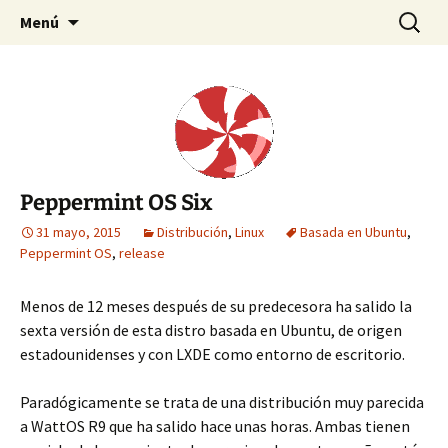
Detrás del Pingüino
Saltar
Buscar:
DPLinux
Menú
al
contenido
Peppermint OS Six
31 mayo, 2015
Distribución
,
Linux
Basada en Ubuntu
,
Peppermint OS
,
release
Menos de 12 meses después de su predecesora ha salido la
sexta versión de esta distro basada en Ubuntu, de origen
estadounidenses y con LXDE como entorno de escritorio.
Paradógicamente se trata de una distribución muy parecida
a WattOS R9 que ha salido hace unas horas. Ambas tienen